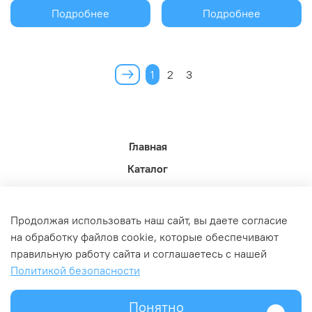
Подробнее
Подробнее
1
2
3
Главная
Каталог
Новости недели.
Акции
Продолжая использовать наш сайт, вы даете согласие
Доставка
на обработку файлов cookie, которые обеспечивают
правильную работу сайта и соглашаетесь с нашей
Политика возврата
Политикой безопасности
Связь с администрацией
Оферта и политика конфедициальности
Понятно