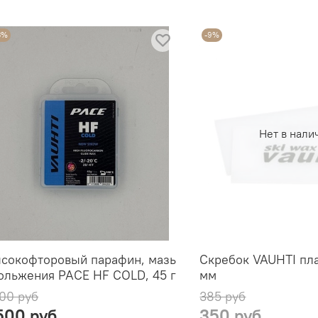
3%
-9%
Нет в нали
сокофторовый парафин, мазь
Скребок VAUHTI пл
ольжения PACE HF COLD, 45 г
мм
00 руб
385 руб
500 руб
350 руб