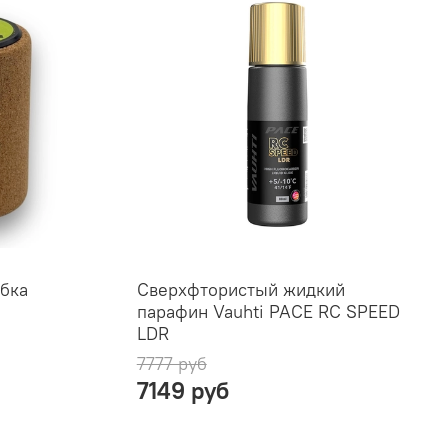
обка
Сверхфтористый жидкий
парафин Vauhti PACE RC SPEED
LDR
7777 руб
7149 руб