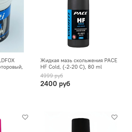
OLDFOX
Жидкая мазь скольжения PACE
офторовый,
HF Cold, (-2-20 C), 80 ml
4999 руб
2400 руб