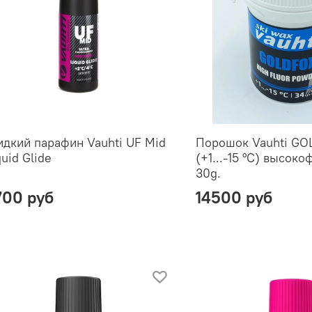
дкий парафин Vauhti UF Mid
Порошок Vauhti G
quid Glide
(+1...-15 °C) высок
30g.
700 руб
14500 руб