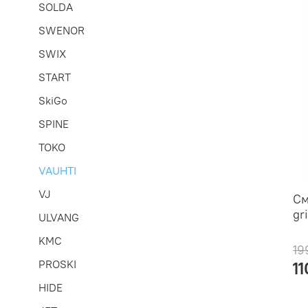
SOLDA
SWENOR
SWIX
START
SkiGo
SPINE
TOKO
VAUHTI
VJ
См
gr
ULVANG
KMC
19
PROSKI
1
HIDE