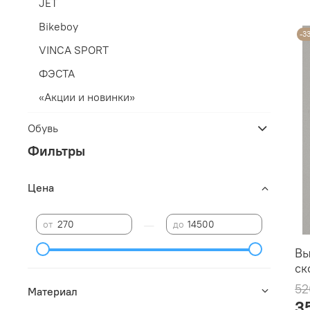
JET
Bikeboy
-3
VINCA SPORT
ФЭСТА
«Акции и новинки»
Обувь
Фильтры
Цена
—
от
до
Вы
ск
52
Материал
3