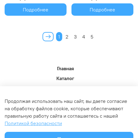
Подробнее
Подробнее
1
2
3
4
5
Главная
Каталог
Новости недели.
Акции
Продолжая использовать наш сайт, вы даете согласие
Доставка
на обработку файлов cookie, которые обеспечивают
правильную работу сайта и соглашаетесь с нашей
Политика возврата
Политикой безопасности
Связь с администрацией
Оферта и политика конфедициальности