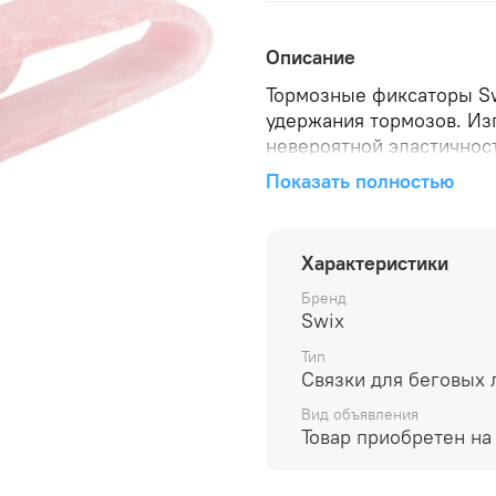
Описание
Тормозные фиксаторы Sw
удержания тормозов. Из
невероятной эластичност
фиксатора тормоза.
Показать полностью
Характеристики
Бренд
Swix
Тип
Связки для беговых
Вид объявления
Товар приобретен на