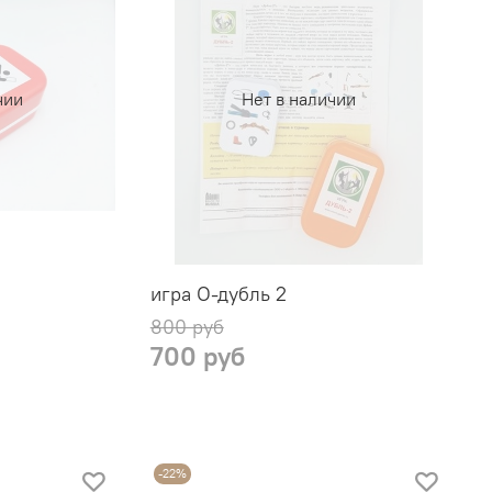
чии
Нет в наличии
игра О-дубль 2
800 руб
700 руб
-22%