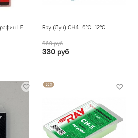
рафин LF
Ray (Луч) CH4 -6°С -12°С
660 руб
330 руб
-50%