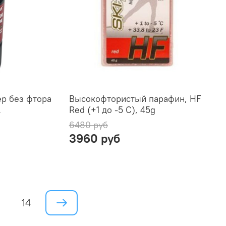
р без фтора
Высокофтористый парафин, HF
l
Red (+1 до -5 C), 45g
6480 руб
3960 руб
14