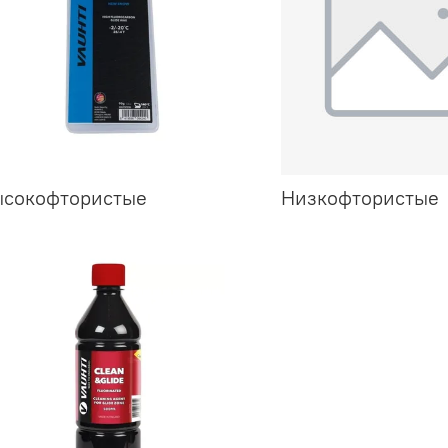
ысокофтористые
Низкофтористые