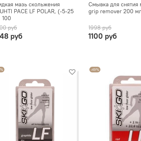
дкая мазь скольжения
Смывка для снятия 
UHTI PACE LF POLAR, (-5-25
grip remover 200 м
, 100
00 руб
1998 руб
248 руб
1100 руб
7%
-49%