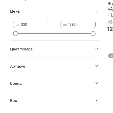
Жи
VA
Цена
C)
45
—
от
до
1
Цвет товара
-3
Артикул
Бренд
Вес