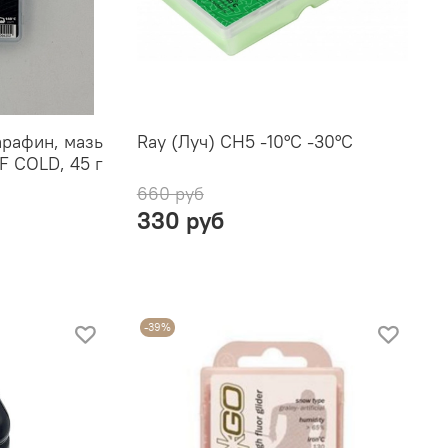
рафин, мазь
Ray (Луч) CH5 -10°С -30°С
F COLD, 45 г
660 руб
330 руб
-39%