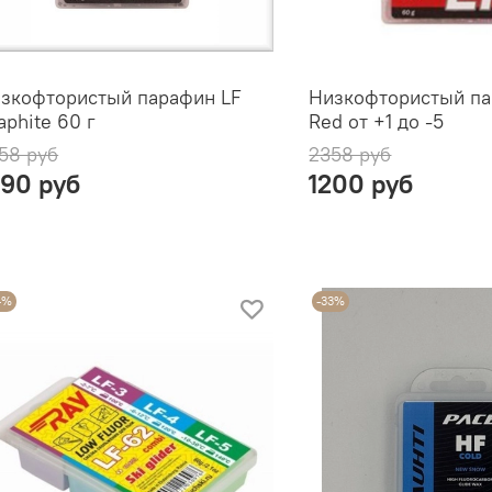
зкофтористый парафин LF
Низкофтористый па
aphite 60 г
Red от +1 до -5
58 руб
2358 руб
490 руб
1200 руб
4%
-33%