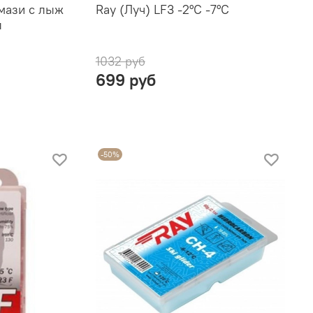
мази с лыж
Ray (Луч) LF3 -2°С -7°С
л
1032 руб
699 руб
-50%