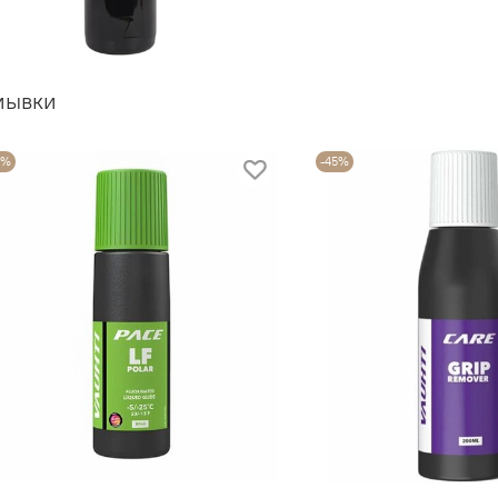
мывки
2%
-45%