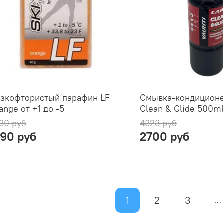
зкофтористый парафин LF
Смывка-кондиционе
ange от +1 до -5
Clean & Glide 500m
30 руб
4323 руб
490 руб
2700 руб
1
2
3
…