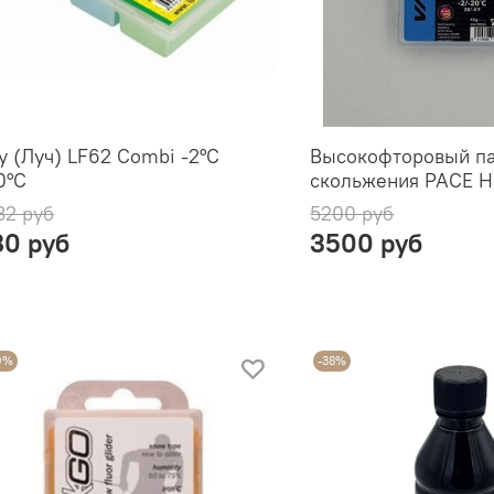
y (Луч) LF62 Combi -2°С
Высокофторовый па
0°С
скольжения PACE H
32 руб
5200 руб
80 руб
3500 руб
9%
-38%