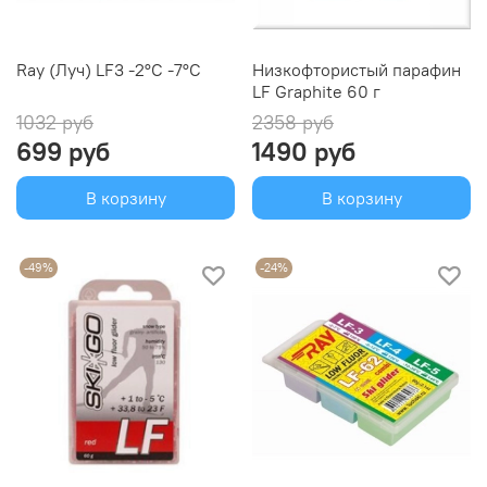
Ray (Луч) LF3 -2°С -7°С
Низкофтористый парафин
LF Graphite 60 г
1032 руб
2358 руб
699 руб
1490 руб
В корзину
В корзину
-49%
-24%