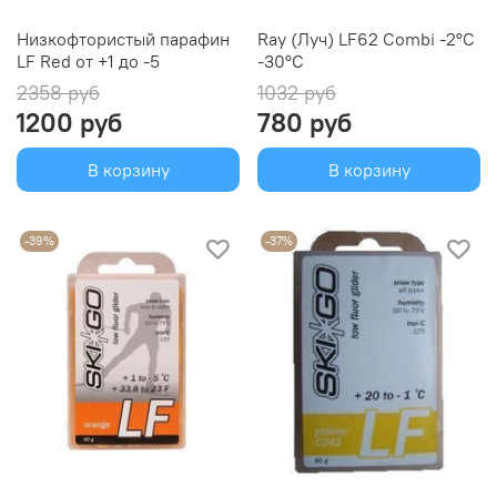
Низкофтористый парафин
Ray (Луч) LF62 Combi -2°С
LF Red от +1 до -5
-30°С
2358 руб
1032 руб
1200 руб
780 руб
В корзину
В корзину
-39%
-37%