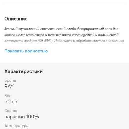
Описание
Зеленый тугоплавкий синтетический слабо фторированный воск для
нового мелкозернистого и перемерзшего снега средней и повышенной
влажности воздуха (60-85%). Наносится и обрабатывается аналогично
СН-5.
Показать полностью
Температурный режим: -10°С до -30°С
Температура плавления: 140°C
Влажность 60-85%
Характеристики
Упаковка: 60 гр.
Бренд
RAY
Вес
60 гр
Состав
парафин 100%
Температура