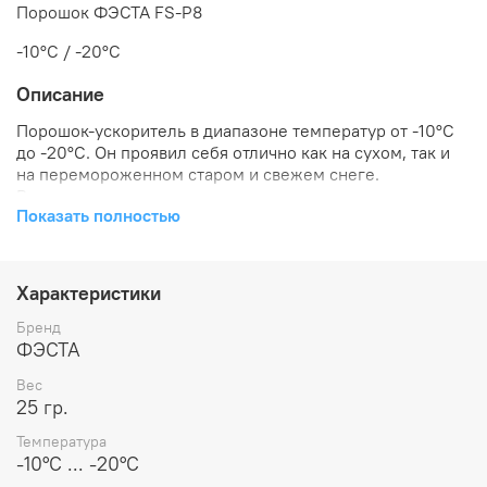
Порошок ФЭСТА FS-P8
-10°C / -20°C
Описание
Порошок-ускоритель в диапазоне температур от -10°C
до -20°C. Он проявил себя отлично как на сухом, так и
на перемороженном старом и свежем снеге.
Рекомендуется наносить этот порошок на лыжи,
Показать полностью
предварительно подготовленные парафином FS с
диапазоном температур от -5°C до -20°C.
Вес упаковки составляет 25 грамм.
Характеристики
Оптимальная температура снега для
использования: -10...-20°C.
Бренд
Температура плавления порошка: 150-160°C.
ФЭСТА
Вес
25 гр.
Температура
-10°C ... -20°C