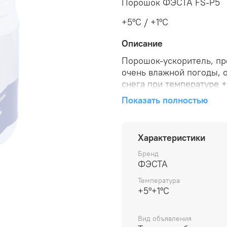
Порошок ФЭСТА FS-P5
+5°C / +1°C
Описание
Порошок-ускоритель, пр
очень влажной погоды, 
снега при температуре +
Показать полностью
Порошок-ускоритель рек
падающего и влажного с
Вес упаковки составляет
Характеристики
Бренд
Оптимальная температура
ФЭСТА
Температура плавления п
Температура
+5°+1°C
Рекомендуемая влажност
Вид объявления