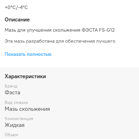
+0°C/-4°C
Описание
Мазь для улучшения скольжения ФЭСТА FS-G12
Эта мазь разработана для обеспечения лучшего
скольжения
Показать полностью
Предназначено для взрослых спортсменов, идеально
подходит для экспертов
Специально разработано для беговых лыж
Характеристики
Бренд
Рекомендовано использовать в диапазоне от 0°C до
Фэста
-4°C
Вид смазки
Применяется на любом типе снега, за исключением
Мазь скольжения
сухого и перемороженного
Консистенция
Количество продукта в упаковке составляет 80 грамм.
Жидкая
Объем