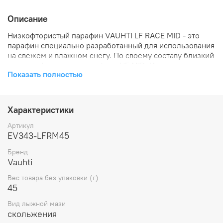
Описание
Низкофтористый парафин VAUHTI LF RACE MID - это
парафин специально разработанный для использования
на свежем и влажном снегу. По своему составу близкий
к высокофористому парафину HF MID. Используется для
Показать полностью
тренировок и соревнований.
Характеристики
Артикул
EV343-LFRM45
Бренд
Vauhti
Вес товара без упаковки (г)
45
Вид лыжной мази
скольжения