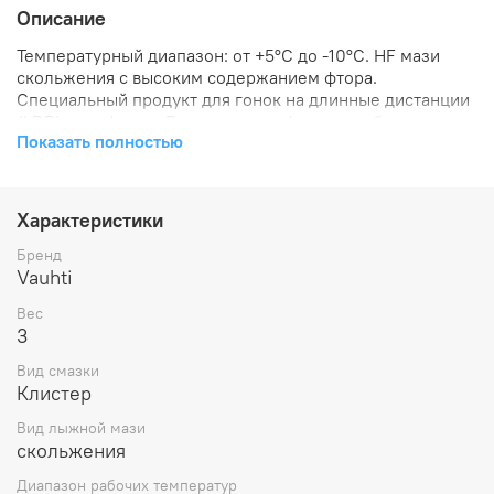
Описание
Температурный диапазон: от +5°С до -10°С. HF мази
скольжения с высоким содержанием фтора.
Специальный продукт для гонок на длинные дистанции
(LDR) марафонов. Во время марафонов, особенно
Показать полностью
весной, температура может меняться прямо во время
гонки. Например, на старте явный минус, холодно. А к
концу гонки отпускает и на солнце может быть
плюсовая температура. Точно подобранный состав
Характеристики
компонентов и высокофтористые добавки гарантируют
хорошие водо- и грязеотталкивающие свойства,
Бренд
износостойкость длительное время. Температура
Vauhti
нанесения +130°C.
Вес
3
Вид смазки
Клистер
Вид лыжной мази
скольжения
Диапазон рабочих температур