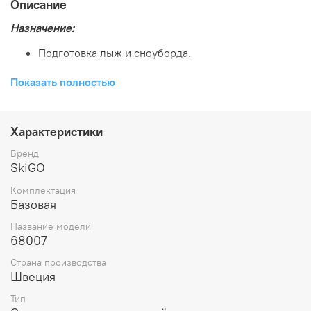
Описание
Назначение:
Подготовка лыж и сноуборда.
Показать полностью
Особенности:
Экологически безопасное средство без запаха.
Удаление старых мазей держания или первичная
Характеристики
обработка скользящей поверхности после
Бренд
штайншлифта.
SkiGO
Флакон с крышкой-замком.
Комплектация
Смывка SKI-GO
Базовая
Название модели
68007
Страна производства
Швеция
Тип