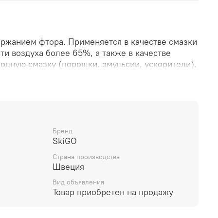
ржанием фтора. Применяется в качестве смазки
и воздуха более 65%, а также в качестве
одную смазку (порошки, эмульсии, ускорители).
 что при определенных условиях эти парафины
у скольжения фторуглеродную
 всех типов снега при температуре воздуха от
 наплавления - 125C.Парафин с высоким
Бренд
SkiGO
Страна производства
Швеция
Вид объявления
Товар приобретен на продажу