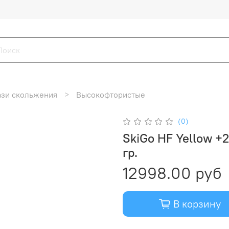
зи скольжения
Высокофтористые
(0)
SkiGo HF Yellow +2
гр.
12998.00 руб
В корзину