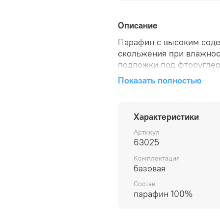
Описание
Парафин с высоким соде
скольжения при влажност
подложки под фторуглер
Исследования показали,
Показать полностью
превосходят по качеств
смазку.Предназначен для
+20 до -1C. Температура
Характеристики
содержанием фтора.
Артикул
63025
Комплектация
базовая
Состав
парафин 100%