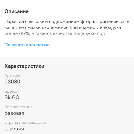
Описание
Парафин с высоким содержанием фтора. Применяется в
качестве смазки скольжения при влажности воздуха
более 65%, а также в качестве подложки под
фторуглеродную смазку (порошки, эмульсии,
Показать полностью
ускорители). Исследования показали, что при
определенных условиях эти парафины превосходят по
качеству скольжения фторуглеродную
смазку.Предназначен для всех типов снега при
Характеристики
температуре воздуха от -7 до -20C. Температура
наплавления - 145C.Парафин с высоким содержанием
Артикул
фтора.
63030
Бренд
SkiGO
Комплектация
Базовая
Страна производства
Швеция