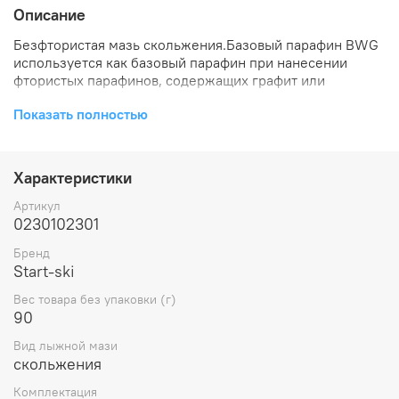
Описание
Безфтористая мазь скольжения.Базовый парафин BWG
используется как базовый парафин при нанесении
фтористых парафинов, содержащих графит или
самостоятельно при грязном агрессивном снеге.
Показать полностью
Упаковка 90 г.
Характеристики
Артикул
0230102301
Бренд
Start-ski
Вес товара без упаковки (г)
90
Вид лыжной мази
скольжения
Комплектация