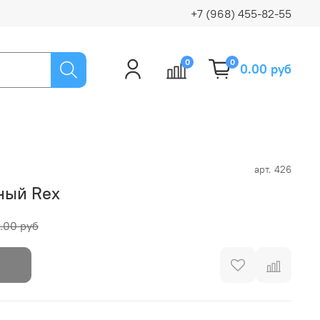
+7 (968) 455-82-55
0
0
0.00 руб
арт.
426
ный Rex
.00 руб