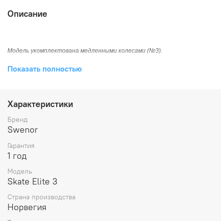
Описание
Модель укомплектована медленными колесами (№3).
Платформа изготовлена из дерева и
Показать полностью
стекловолокна.
За счет конструкции работа роллеров
максимально приближена к лыжам.
Характеристики
Превосходное гашение вибрации.
Тренировочные лыжероллеры для тренировок
Бренд
коньковым ходом
Swenor
Брызговики входят в комплект.
Гарантия
1 год
Модель
Диаметр колеса: 100 мм
Skate Elite 3
Ширина колеса: 24 мм
Вес пары: 1900 г
Страна производства
Длина по осям колес: 615 мм
Норвегия