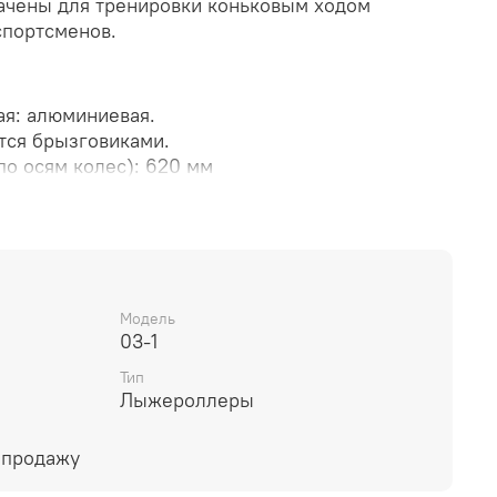
чены для тренировки коньковым ходом
спортсменов.
я: алюминиевая.
тся брызговиками.
о осям колес): 620 мм
 мм
 мм
на-каучук, диск-алюминий
а шин: 76…80 ед. по Шору А
Модель
03-1
Тип
Лыжероллеры
 продажу