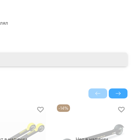
влял
-14%
т в наличии
Нет в наличии