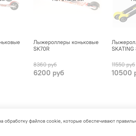
ньковые
Лыжероллеры коньковые
Лыжерол
SK70R
SKATING
8360 руб
11550 руб
6200 руб
10500 
сти недели.
Акции
Доставка
Политика возврата
С
на обработку файлов cookie, которые обеспечивают правиль
Оферта и политика конфедициальности