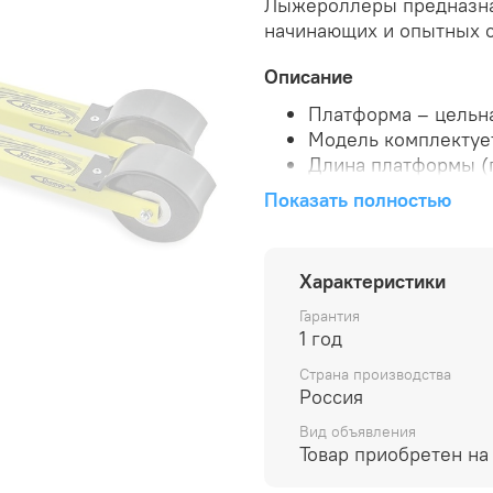
Лыжероллеры предназна
начинающих и опытных 
Описание
Платформа – цельна
Модель комплектуе
Длина платформы (п
Диаметр колеса: 80
Показать полностью
Ширина колеса: 30
Материал колес: ши
Вес пары: 1640 гр.
Характеристики
Твердость материал
Гарантия
1 год
Страна производства
Россия
Вид объявления
Товар приобретен на