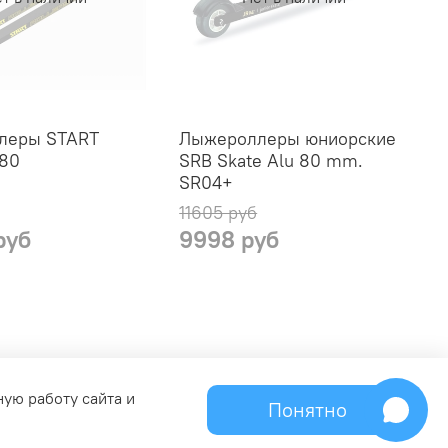
леры START
Лыжероллеры юниорские
 80
SRB Skate Alu 80 mm.
SR04+
11605 руб
1
руб
9998 руб
вязь с администрацией
ную работу сайта и
Понятно