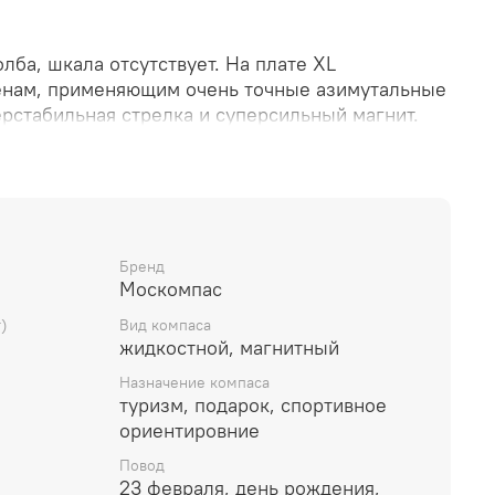
лба, шкала отсутствует. На плате XL
енам, применяющим очень точные азимутальные
рстабильная стрелка и суперсильный магнит.
 1,5-2 сек. Поэтому позволяет точно определять
ти и легко бежать в лесу по определённому
 на бегу превосходная. Имеет укороченный
обную резинку на палец Вы можете его брать с
оходы и прогулки по лесу для определения
ВНИМАНИЕ! цвет резинки не определяется
Бренд
Москомпас
ан цвет шкалы на колбе. Компас комплектуется
зинки.
г)
Вид компаса
жидкостной, магнитный
Назначение компаса
туризм, подарок, спортивное
ориентировние
Повод
23 февраля, день рождения,