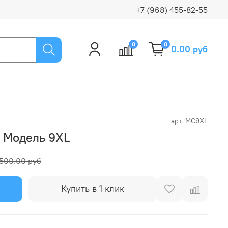
+7 (968) 455-82-55
0
0
0.00 руб
арт.
MC9XL
 Модель 9XL
500.00 руб
Купить в 1 клик