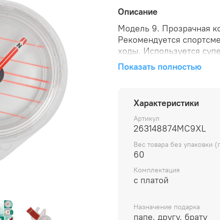
Описание
Модель 9. Прозрачная ко
Рекомендуется спортсм
ходы. Используется супе
Время установки стрелки
Показать полностью
направление на местнос
маршруту. Стабильность
пластиковый корпус и уд
Характеристики
собой в туристические п
направления маршрута. 
Артикул
263148874MC9XL
цветом товара, это указ
произвольным цветом ре
Вес товара без упаковки (
60
Комплектация
с платой
Назначение подарка
папе, другу, брату