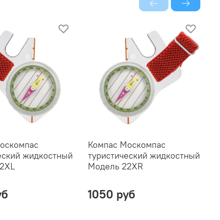
оскомпас
Компас Москомпас
К
еский жидкостный
туристический жидкостный
1
22XL
Модель 22XR
уб
1050 руб