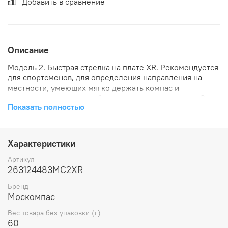
Добавить в сравнение
Описание
Модель 2. Быстрая стрелка на плате XR. Рекомендуется
для спортсменов, для определения направления на
местности, умеющих мягко держать компас и
предпочитающих стиль быстрого ориентирования. Это
Показать полностью
самый быстрый компас. Время установки стрелки: 0,5-1
сек.Стабильность на бегу: хорошая. Магнит:
суперсильный. Шкала: ч/б, цена деления 2 град. Имеет
укороченный пластиковый корпус и удобную резинку на
Характеристики
палец. Вы можете его брать с собой в туристические
походы и прогулки по лесу для определения
Артикул
направления маршрута. ВНИМАНИЕ! цвет резинки не
263124483MC2XR
определяется цветом товара, это указан цвет шкалы на
Бренд
колбе. Компас комплектуется произвольным цветом
Москомпас
резинки.
Вес товара без упаковки (г)
60