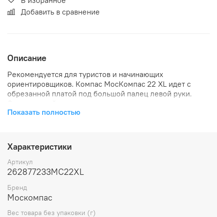
Добавить в сравнение
Описание
Рекомендуется для туристов и начинающих
ориентировщиков. Компас МосКомпас 22 XL идет с
обрезанной платой под большой палец левой руки.
Специальный ремешок для крепления надежно
Показать полностью
фиксирует компас на пальце. Конструкция 22 XL
позволяет легко сверять направление по карте. На
плате XL также предусмотрено отверстие для
крепления лупы, с которой намного удобнее читать
Характеристики
карту. Время установки стрелки: быстрое. Стабильность
на бегу: нет. Магнит: сильный. Шкала: зеленая, цена
Артикул
деления 2 град. ВНИМАНИЕ! цвет резинки не
262877233MC22XL
определяется цветом товара, это указан цвет шкалы на
Бренд
колбе. Компас комплектуется произвольным цветом
Москомпас
резинки.
Вес товара без упаковки (г)