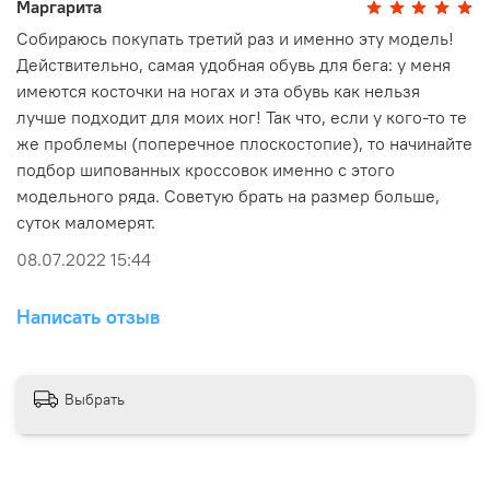
Маргарита
Модельный ряд 2018 года
Собираюсь покупать третий раз и именно эту модель!
Действительно, самая удобная обувь для бега: у меня
имеются косточки на ногах и эта обувь как нельзя
VJ INTEGRATOR, шиповки для ориентирования, обувь
лучше подходит для моих ног! Так что, если у кого-то те
для ориентирования
же проблемы (поперечное плоскостопие), то начинайте
подбор шипованных кроссовок именно с этого
модельного ряда. Советую брать на размер больше,
суток маломерят.
08.07.2022 15:44
Написать отзыв
Выбрать