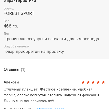
Характеристики
на 30 см, и 30 на 35 см.
Бренд
FOREST SPORT
Крепление подходит на руль велосипеда диаметром
25,4 мм и 31,8 мм
Вес
466 гр.
В комплекте идут хомуты на руль
31,8 мм и
переходники на руль 25,4 мм.
Тип
Прочие аксессуары и запчасти для велосипеда
Вид объявления
Товар приобретен на продажу
Отзывы
(1)
Алексей
Отличный планшет! Жесткое крепление, удобная
форма, слегка вогнутая, столика, надежная фиксация.
Лично мне понравилось всё.
16.05.2024 17:10
Показать ответ