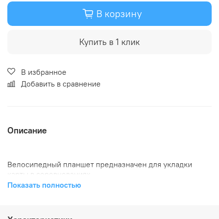
В корзину
Купить в 1 клик
В избранное
Добавить в сравнение
Описание
Велосипедный планшет предназначен для укладки
карты в соревнованиях
Показать полностью
по спортивному ориентированию, рогейну, и просто
прогулок на велосипедах.
Выпускается в двух размерах столика для карт: А4 и 30