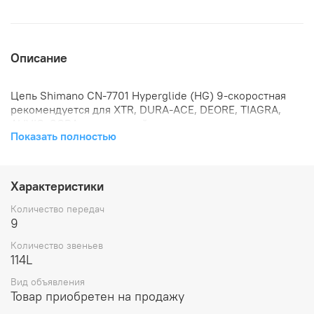
Описание
Цепь Shimano CN-7701 Hyperglide (HG) 9-скоростная
рекомендуется для XTR, DURA-ACE, DEORE, TIAGRA,
ALIVIO, SORA трансмиссий.
Показать полностью
Подходит для любого 9-ти скоростного велосипеда
ROAD, HYBRID & MTB.
Штифт предназначен для работы с не менее 300 кг
6,57 мм ширина штифта/2,32 мм ширина ролика
Характеристики
114 звеньев
300 г (+/-10 г)
Количество передач
9
Количество звеньев
114L
Вид объявления
Товар приобретен на продажу