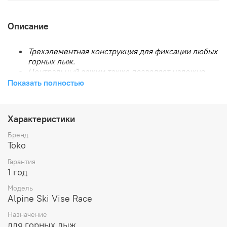
Описание
Трехэлементная конструкция для фиксации любых
горных лыж.
Центральный зажим также позволяет надежно
удерживать особенно широкие лыжи для
Показать полностью
фрирайда, обхватывая крепление.
Для обработки кантов угол фиксации лыж можно
изменить с 90° на 60°.
Характеристики
В комплекте – 2 фиксатора скистопов.
Бренд
Toko
Гарантия
1 год
Модель
Alpine Ski Vise Race
Назначение
для горных лыж