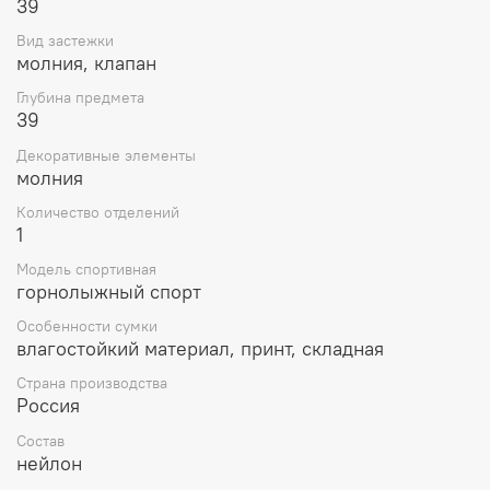
39
многих лет использования. Выбирайте сумку Protect и
наслаждайтесь своими любимыми видами спорта без
Вид застежки
забот о сохранности вашей экипировки!
молния, клапан
Глубина предмета
39
Декоративные элементы
молния
Количество отделений
1
Модель спортивная
горнолыжный спорт
Особенности сумки
влагостойкий материал, принт, складная
Страна производства
Россия
Состав
нейлон