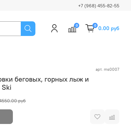
+7 (968) 455-82-55
0
0
0.00 руб
арт.
ms0007
овки беговых, горных лыж и
 Ski
4550.00 руб