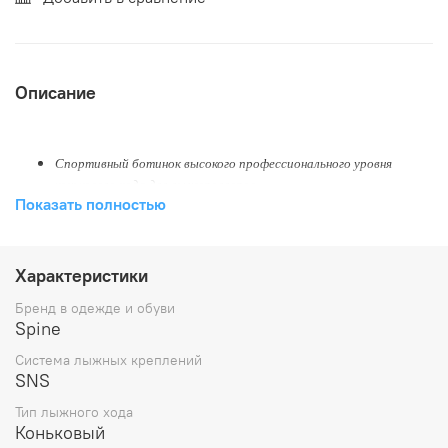
Описание
Спортивный ботинок высокого профессионального уровня
конькового хода для лыжероллеров
Показать полностью
Система крепления
SNS Pilot
Очень прочная пластиковая манжета из современного жесткого
конструкционного пластика (ПОМ) обеспечивает надежную и
Характеристики
максимально жесткую фиксацию голеностопного сустава
лыжника
Бренд в одежде и обуви
Spine
Система быстрой шнуровки облегчает надевание ботинка и
позволяет более надежно фиксировать ногу
Система лыжных креплений
SNS
Амортизирующие внутренние прокладки из высокоэластичного
поролона
Тип лыжного хода
Пластиковая задинка – ассиметричный усилитель в зоне пятки
Коньковый