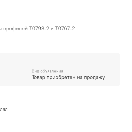
я профилей Т0793-2 и Т0767-2
рующими держателями и более крепкими
Вид объявления
Товар приобретен на продажу
влял