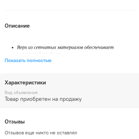
Описание
Верх из сетчатых материалов обеспечивает
повышеннй комфорт.
Показать полностью
Система быстрой шнуровки облегчает надевание
ботинка и позволяет более надежно фиксировать
ногу.
Характеристики
Улучшена анатомическая колодка до средней
полноты.
Вид объявления
Товар приобретен на продажу
Система крепления совместима с NNN.
Размерный рядЖ 37-47.
Вес: 770 гр. (размер 42)
Отзывы
Отзывов еще никто не оставлял