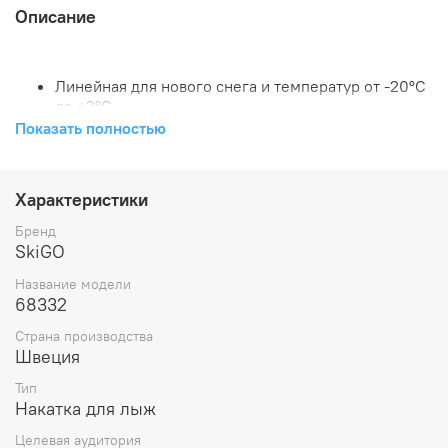
Описание
Линейная для нового снега и температур от -20°C
до +2°C
V-образная для смешанного типа снега и
Показать полностью
температур от +2°С до -15°C
Линейная для теплого и мокрого снега при
температуре от +15°С до -6°С
Характеристики
skigo, накатка для лыж, инструмент для обработки лыж,
Бренд
инструмент для подготовки лыж.
SkiGO
Название модели
68332
Страна производства
Швеция
Тип
Накатка для лыж
Целевая аудитория