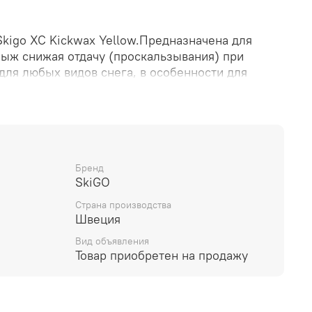
kigo XC Kickwax Yellow.Предназначена для
лыж снижая отдачу (проскальзывания) при
для любых видов снега, в особенности для
ном режиме от +5 до - 1 Мазь можно наносить
 других мазей держания при катании на
 лыжных парафинов XC не содержит фтор, но
вание при низкой влажности, легко
 в применении. Упаковка 45г.Лыжная мазь
ow- Предназначена для нанесения под колодку
Бренд
SkiGO
скальзывания) при толчке. SkiGo Мазь держания
C
Страна производства
Швеция
Вид объявления
Товар приобретен на продажу