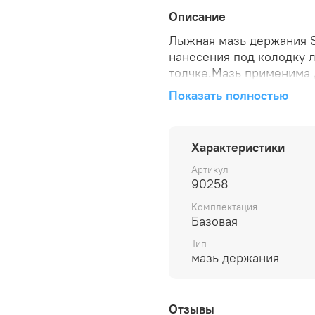
Описание
Лыжная мазь держания S
нанесения под колодку 
толчке.Мазь применима 
грубого. при температур
Показать полностью
как верхний слой поверх
абразивном снеге!Серия
имеют широкое использо
Характеристики
комбинируются и просты
держания Skigo XC Yell
Артикул
90258
лыж снижая отдачу (про
XC Kickwax Yellow -1/+5
Комплектация
Базовая
Тип
мазь держания
Отзывы