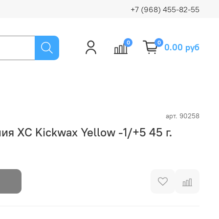
+7 (968) 455-82-55
0
0
0.00 руб
арт.
90258
я XC Kickwax Yellow -1/+5 45 г.