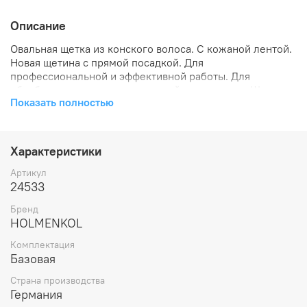
Описание
Овальная щетка из конского волоса. С кожаной лентой.
Новая щетина с прямой посадкой. Для
профессиональной и эффективной работы. Для
обработки структуры скользящей поверхности.Щетка
Показать полностью
для обработки лыж, Щетка из конского волоса
OvalBrush Horsehair, овальная
Характеристики
Артикул
24533
Бренд
HOLMENKOL
Комплектация
Базовая
Страна производства
Германия