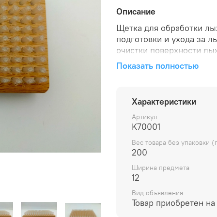
Описание
Щетка для обработки лы
подготовки и ухода за 
очистки поверхности лыж
загрязнений, а также д
Показать полностью
скользящей поверхности
Нейлоновые волокна об
износостойкостью, что 
Характеристики
без повреждения скольз
Щетки обычно имеют удо
Артикул
K70001
что обеспечивает комфо
Назначение: Подходит ка
Вес товара без упаковки (
Может использоваться д
200
парафина или для удален
Ширина предмета
Универсальность: Нейло
12
мазей и парафинов, вклю
Вид объявления
Преимущества: Эффектив
Товар приобретен на
парафина и другие загря