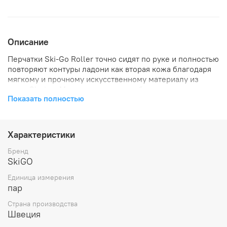
Описание
Перчатки Ski-Go Roller точно сидят по руке и полностью
повторяют контуры ладони как вторая кожа благодаря
мягкому и прочному искусственному материалу из
кожи Clarino. Материал перчаток обеспечивает
Показать полностью
дополнительную защиту кожи кисти руки от
повреждений и внешних воздействий. Перчатки
обеспечивают отличное сцепление с ручкой лыжной
палки при высоких температурах воздуха и
Характеристики
обеспечивают максимальную точность движений.
Закрытые пальцы защищают от ссадин и повреждений
Бренд
ладони в случае падения. Тыльная сторон сделана из
SkiGO
тонкого сетчатого нейлона.
Единица измерения
пар
Тыльная сторона: Эластичная нейлоновая сетка
Ладонь: Искусственная кожа Clarino
Страна производства
Особые детали: эластичная манжета
Швеция