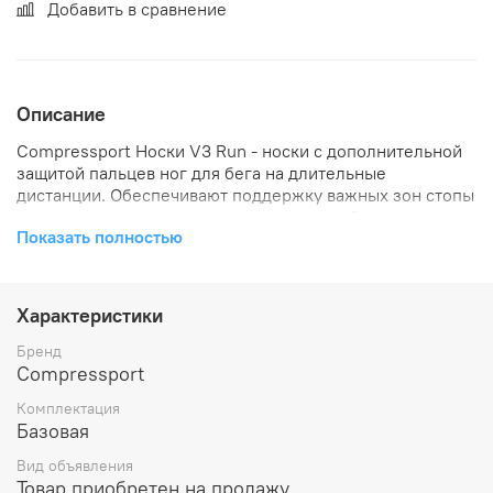
Добавить в сравнение
Описание
Compressport Носки V3 Run - носки с дополнительной
защитой пальцев ног для бега на длительные
дистанции. Обеспечивают поддержку важных зон стопы
и голени, улучшают микроциркуляцию, обеспечивают
Показать полностью
правильную терморегуляция и комфортный
микроклимат на протяжении всей тренировки. С
носками Сompressport стопы остаются свежими, к ним
поступает много воздуха, и вы готовы показать самые
Характеристики
быстрые результаты.
Бренд
• технология/конструкция 3D.Dots: оказывает
Compressport
массажное действие на стопу, что стимулирует
Комплектация
циркуляцию крови;
Базовая
• поддержка ахилла и голеностопа;
• верх носка без швов и резинки, не пережимает ногу
Вид объявления
на лодыжках;
Товар приобретен на продажу