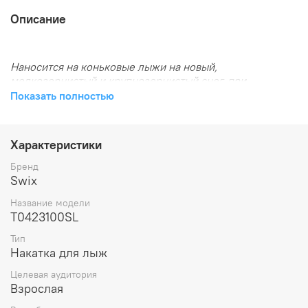
Описание
Наносится на коньковые лыжи на новый,
мелкозернистый и крупнозернистый снег, при
температуре -5С до 0С.
Показать полностью
Характеристики
Бренд
Swix
Название модели
T0423100SL
Тип
Накатка для лыж
Целевая аудитория
Взрослая