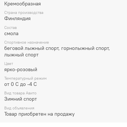
алюминий. ВНИМАНИЕ! Наносить очень тонкими
Кремообразная
слоями.
Страна производства
Финляндия
Состав
смола
Спортивное назначение
беговой лыжный спорт, горнолыжный спорт,
лыжный спорт
Цвет
ярко-розовый
Температурный режим
от 0 С до -4 С
Вид товара Авито
Зимний спорт
Вид объявления
Товар приобретен на продажу