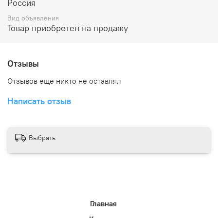
Россия
140-220см.
Вид объявления
Вес полной комплектации 6 кг.
Товар приобретен на продажу
Комлектация:
две пары опорных ножек из алюминиевого
Отзывы
профиля 20х20мм.с резиновыми упорами
Отзывов еще никто не оставлял
столешница из ламинированной фанеры с
водоотталкивающим покрытием и корпуса из
Написать отзыв
алюминиевого профиля 20х20мм.
4-е съемные опоры для установки лыж
2-е скобы для фиксации лыж
чехол
Выбрать
Станок-профиль для подготовки лыж MASTER-SKI,
лыжный станок, лыжные станки, станок для подготовки
лыж, станки для подготовки лыж.
Главная