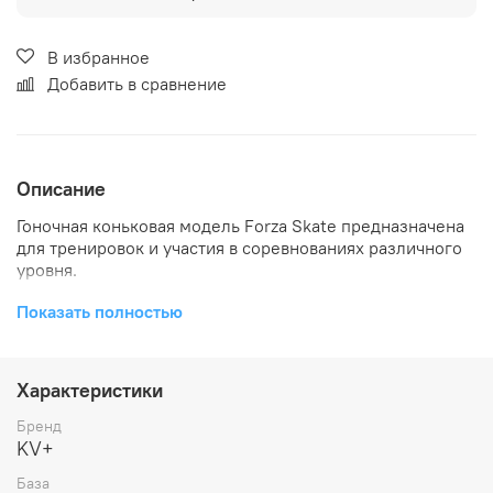
В избранное
Добавить в сравнение
Описание
Гоночная коньковая модель Forza Skate предназначена
для тренировок и участия в соревнованиях различного
уровня.
CAP CONSTRUCTION -
Все наши беговые лыжи имеют
Показать полностью
CAP- конструкцию усиленную углепластиком, которая
закрывает верхний слой и боковые стенки лыжи.
Характеристики
UL Wood
- Деревянный сердечник сделанной из очень
лёгкой древесины Павловнии. Для большего
Бренд
облегчения проделаны воздушные каналы.
Это
KV+
позволяет получить необходимую продольную гибкость
и торсионную жёсткость при минимальном весе.
База