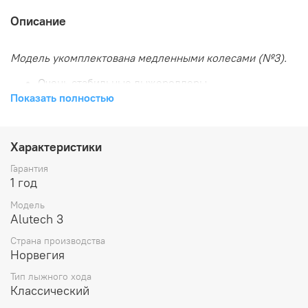
Описание
Модель укомплектована медленными колесами (№3).
Очень стабильные лыжероллеры.
Легкая алюминиевая платформа.
Показать полностью
Брызговики входят в комплект.
Диаметр колеса: 70 мм
Характеристики
Ширина колеса: 45 мм
Вес пары: 1950 г
Гарантия
Длина по осям колес: 720 мм
1 год
Модель
Alutech 3
Страна производства
Норвегия
Тип лыжного хода
Классический