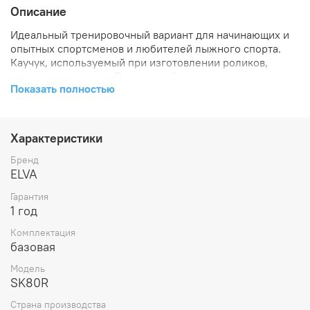
Описание
Идеальный тренировочный вариант для начинающих и
опытных спортсменов и любителей лыжного спорта.
Каучук, используемый при изготовлении роликов,
мягче полиуретана. Данное свойство позволило
Показать полностью
лыжероллерам сглаживать мелкие неровности
дорожного покрытия и значительно снизить вибрацию,
передаваемую на ноги спортсмена.
Характеристики
Диаметр колеса: 80 мм
Ширина колеса: 30 мм
Бренд
Материал колеса: каучук
ELVA
Платформа: высокопрочный алюминиевый сплав
Гарантия
Длина платформы: 620 мм
1 год
Оптимальный вес спортсмена: до 90 кг
Упаковка: 1 пара
Комплектация
базовая
Модель
SK80R
Страна производства