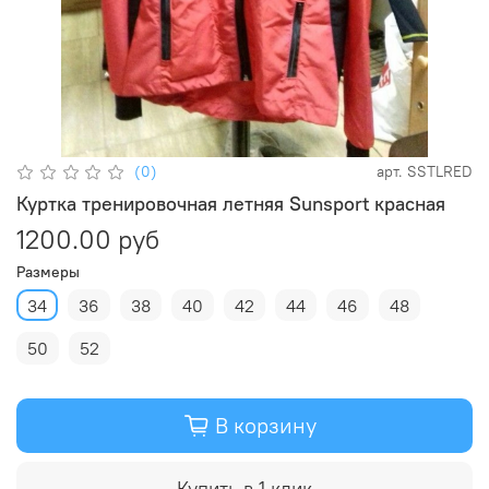
(0)
арт.
SSTLRED
Куртка тренировочная летняя Sunsport красная
1200.00 руб
Размеры
34
36
38
40
42
44
46
48
50
52
В корзину
Купить в 1 клик