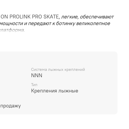
ON PROLINK PRO SKATE
, легкие, обеспечивают
мощности и передают к ботинку великолепное
платформа.
 SKATE
Система лыжных креплений
NNN
Тип
Крепления лыжные
 продажу