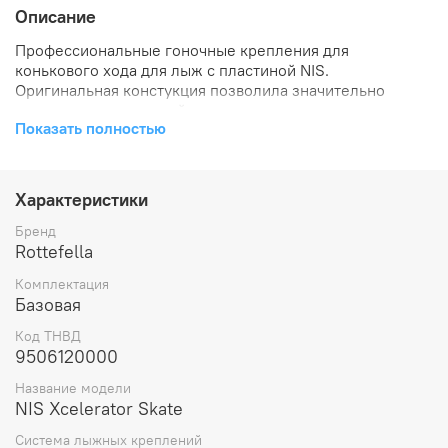
Описание
Профессиональные гоночные крепления для
конькового хода для лыж с пластиной NIS.
Оригинальная констукция позволила значительно
снизить вес креплений.
Показать полностью
Запатентованная система двойного флексора.
Стандарт NNN
Жесткость: 60
Характеристики
Фиксация: ручная
Вес: 170 гр.
Бренд
Rottefella
Комплектация
Базовая
Код ТНВД
Непревзойдённая устойчивость Максимальный
9506120000
контроль Эффективная передача энергии NIS –
регулировка работы лыж.
Название модели
NIS Xcelerator Skate
Система лыжных креплений