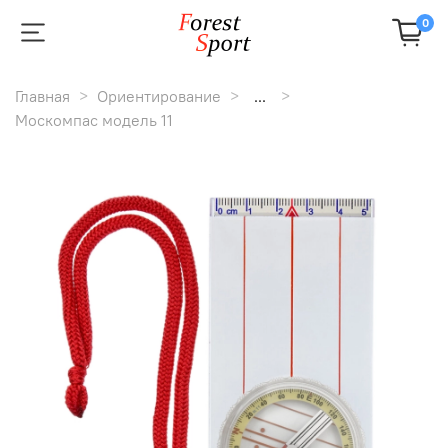
0
Главная
Ориентирование
...
Москомпас модель 11