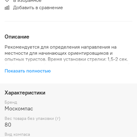
Добавить в сравнение
Описание
Рекомендуется для определения направления на
местности для начинающих ориентировщиков и
опытных туристов. Время установки стрелки: 1,5-2 сек.
Стабильность на бегу: хорошая. Магнит: очень сильный.
Показать полностью
Цена деления шкалы: 2 град. Компас МосКомпас 11 С
укомплектован платой С - планшет с линейкой. С этой
платой удобно прокладывать азимут на местности, а
также стоить на ней маршрут. Аксессуар оценят
Характеристики
туристы, ориентировщики и картографы. ВНИМАНИЕ!
цвет резинки не определяется цветом товара, это
Бренд
указан цвет шкалы на колбе. Компас комплектуется
Москомпас
произвольным цветом резинки.
Вес товара без упаковки (г)
80
Вид компаса