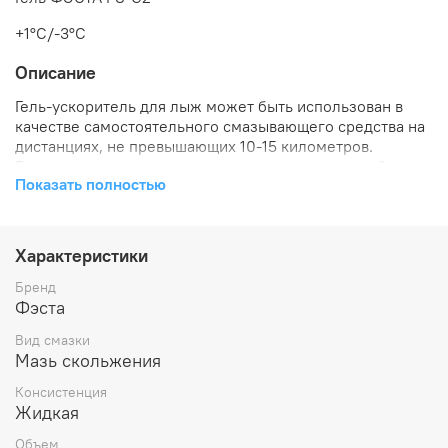
+1°C/-3°C
Описание
Гель-ускоритель для лыж может быть использован в
качестве самостоятельного смазывающего средства на
дистанциях, не превышающих 10-15 километров.
Рекомендуется его применять на свежевыпавший и уже
Показать полностью
лежащий снег, при условии, что влажность составляет
80% и выше.Вес упаковки составляет 80
грамм.Оптимальная температура снега для
использования: +1...-3C.Температура плавления
Характеристики
порошка: 110-120C.Влажность воздуха: 80-100%
Бренд
Фэста
Вид смазки
Мазь скольжения
Консистенция
Жидкая
Объем