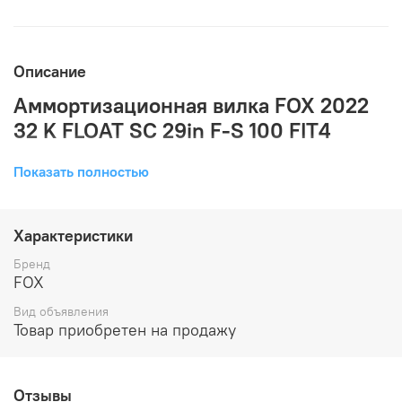
Описание
Аммортизационная вилка FOX 2022
32 K FLOAT SC 29in F-S 100 FIT4
Вес
1450
Показать полностью
Tип ванны
Закрытая масляная ванна
Fit 4 - регулировка отскока и компрессии. Выносная
Регулировки
блокировка на руль Push-Lock. Настройка жесткости
Характеристики
при помощи воздушной камеры
пружина
Бренд
Fit 4 Remote Control
FOX
справа
демпфер слева
FLOAT EVOL воздушная камера
Вид объявления
демпфер
Товар приобретен на продажу
Fit 4
справа
ход от
100
верхняя
Нет
Отзывы
корона